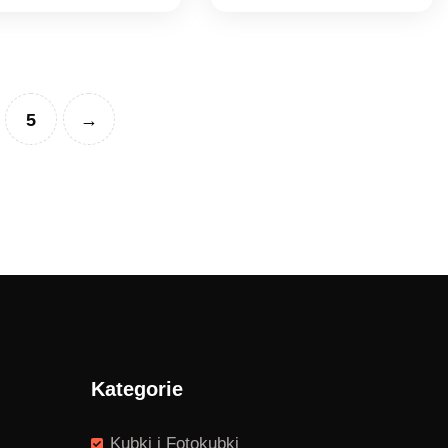
5
→
Kategorie
Kubki i Fotokubki