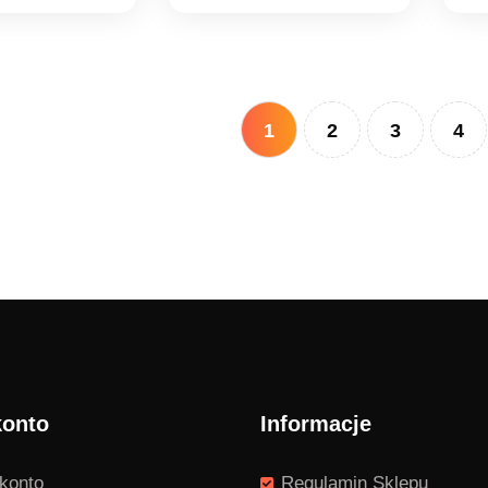
1
2
3
4
konto
Informacje
konto
Regulamin Sklepu