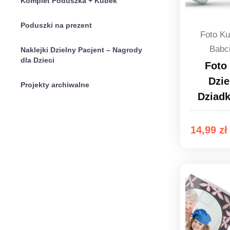
Komplet Poduszka + Kubek
Poduszki na prezent
Foto Ku
Babc
Naklejki Dzielny Pacjent – Nagrody
dla Dzieci
Foto
Dzie
Projekty archiwalne
Dziad
14,99
zł