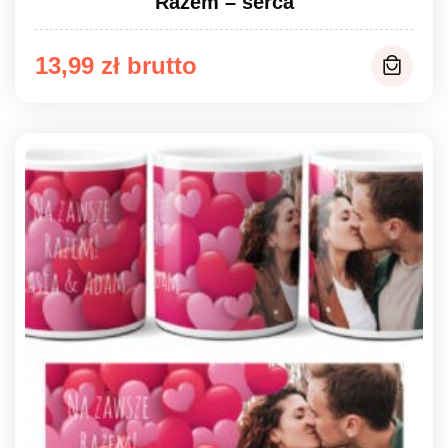
Razem – serca
13,99
zł