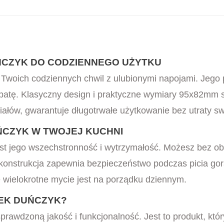
CZYK DO CODZIENNEGO UŻYTKU
Twoich codziennych chwil z ulubionymi napojami. Jego 
batę. Klasyczny design i praktyczne wymiary 95x82mm s
iałów, gwarantuje długotrwałe użytkowanie bez utraty sw
ŃCZYK W TWOJEJ KUCHNI
jest jego wszechstronność i wytrzymałość. Możesz bez 
 konstrukcja zapewnia bezpieczeństwo podczas picia go
e wielokrotne mycie jest na porządku dziennym.
EK DUŃCZYK?
rawdzoną jakość i funkcjonalność. Jest to produkt, któr