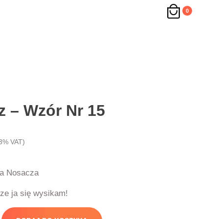
0
 – Wzór Nr 15
3% VAT)
za Nosacza
ze ja się wysikam!