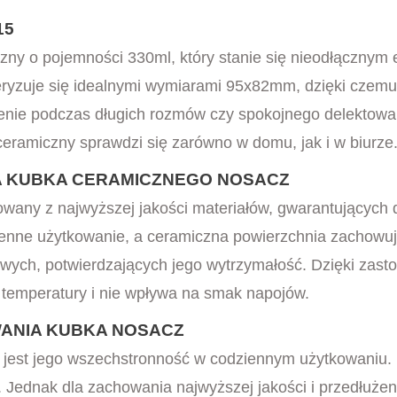
15
ny o pojemności 330ml, który stanie się nieodłącznym
eryzuje się idealnymi wymiarami 95x82mm, dzięki czemu
ienie podczas długich rozmów czy spokojnego delektowa
ceramiczny sprawdzi się zarówno w domu, jak i w biurze
A KUBKA CERAMICZNEGO NOSACZ
any z najwyższej jakości materiałów, gwarantujących d
nne użytkowanie, a ceramiczna powierzchnia zachowuje 
owych, potwierdzających jego wytrzymałość. Dzięki zas
e temperatury i nie wpływa na smak napojów.
ANIA KUBKA NOSACZ
a jest jego wszechstronność w codziennym użytkowaniu
i. Jednak dla zachowania najwyższej jakości i przedłuże