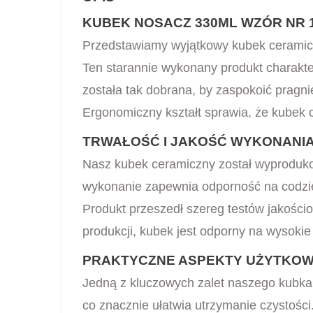
KUBEK NOSACZ 330ML WZÓR NR 
Przedstawiamy wyjątkowy kubek ceramicz
Ten starannie wykonany produkt charakt
została tak dobrana, by zaspokoić pragn
Ergonomiczny kształt sprawia, że kubek 
TRWAŁOŚĆ I JAKOŚĆ WYKONANI
Nasz kubek ceramiczny został wyprodukow
wykonanie zapewnia odporność na codzie
Produkt przeszedł szereg testów jakości
produkcji, kubek jest odporny na wysoki
PRAKTYCZNE ASPEKTY UŻYTKOW
Jedną z kluczowych zalet naszego kubk
co znacznie ułatwia utrzymanie czystośc