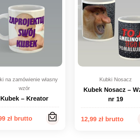
ki na zamówienie własny
Kubki Nosacz
wzór
Kubek Nosacz – W
Kubek – Kreator
nr 19
,99
zł
12,99
zł