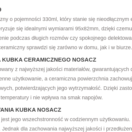
9
ny o pojemności 330ml, który stanie się nieodłącznym
eryzuje się idealnymi wymiarami 95x82mm, dzięki czemu
ienie podczas długich rozmów czy spokojnego delektowa
ceramiczny sprawdzi się zarówno w domu, jak i w biurze
A KUBKA CERAMICZNEGO NOSACZ
any z najwyższej jakości materiałów, gwarantujących d
nne użytkowanie, a ceramiczna powierzchnia zachowuje 
owych, potwierdzających jego wytrzymałość. Dzięki zas
e temperatury i nie wpływa na smak napojów.
ANIA KUBKA NOSACZ
a jest jego wszechstronność w codziennym użytkowaniu
i. Jednak dla zachowania najwyższej jakości i przedłuże