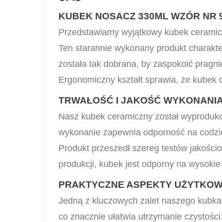
KUBEK NOSACZ 330ML WZÓR NR 
Przedstawiamy wyjątkowy kubek ceramicz
Ten starannie wykonany produkt charakt
została tak dobrana, by zaspokoić pragn
Ergonomiczny kształt sprawia, że kubek 
TRWAŁOŚĆ I JAKOŚĆ WYKONANI
Nasz kubek ceramiczny został wyprodukow
wykonanie zapewnia odporność na codzie
Produkt przeszedł szereg testów jakości
produkcji, kubek jest odporny na wysoki
PRAKTYCZNE ASPEKTY UŻYTKOW
Jedną z kluczowych zalet naszego kubk
co znacznie ułatwia utrzymanie czystośc