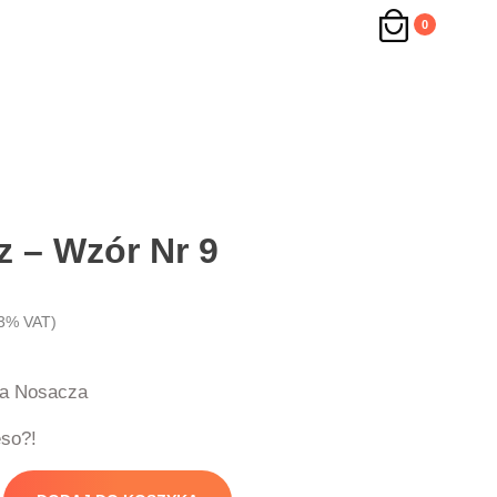
0
 – Wzór Nr 9
3% VAT)
za Nosacza
eso?!