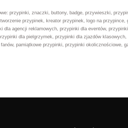
we: przypinki, znaczki, buttony, badge, przywieszki, przyp
tworzenie przypinek, kreator przypinek, logo na przypince, g
ki dla agencji reklamowych, przypinki dla eventów, przypinki
rzypinki dla pielgrzymek, przypinki dla zjazdów klasowych, 
a fanów, pamiątkowe przypinki, przypinki okolicznościowe, 