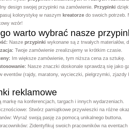
lny design swojej przypinki na zamówienie.
Przypinki
dzięk
dopasuj kolorystykę w naszym
kreatorze
do swoich potrzeb. 
kowy wzór!
go warto wybrać nasze przypin
ość:
Nasze
przypinki
wykonane są z trwałych materiałów, d
zacja:
Twoje zamówienie zrealizujemy w krótkim czasie.
ceny:
Im większe zamówienie, tym niższa cena za sztukę.
stosowanie:
Nasze znaczki doskonale sprawdzą się jako ga
w eventów (rajdy, maratony, wycieczki, pielgrzymki, zjazdy 
nki reklamowe
 markę na konferencjach, targach i innych wydarzeniach.
icznościowe: Stwórz pamiątkowe przywieszki na różne okaz
fanów: Wyraź swoją pasję za pomocą unikalnego buttona.
pracowników: Zidentyfikuj swoich pracowników na eventach