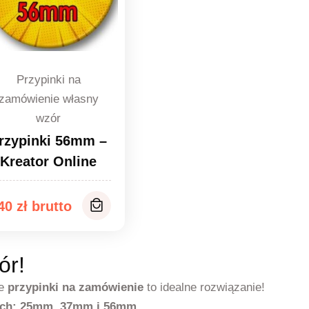
Przypinki na
zamówienie własny
wzór
rzypinki 56mm –
Kreator Online
,40
zł
ór!
e
przypinki na zamówienie
to idealne rozwiązanie!
ach: 25mm, 37mm i 56mm.