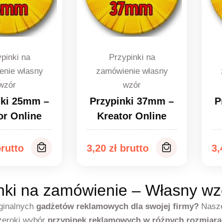
pinki na
Przypinki na
enie własny
zamówienie własny
wzór
wzór
nki 25mm –
Przypinki 37mm –
P
or Online
Kreator Online
3,20
zł
3
nki na zamówienie – Własny wz
ginalnych
gadżetów reklamowych dla swojej firmy?
Nasz
zeroki wybór
przypinek reklamowych w różnych rozmiar