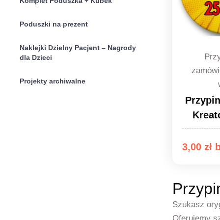
Komplet Poduszka + Kubek
Poduszki na prezent
Naklejki Dzielny Pacjent – Nagrody
Przy
dla Dzieci
zamówi
Projekty archiwalne
Przypi
Kreat
3,00
zł
Przypi
Szukasz ory
Oferujemy s