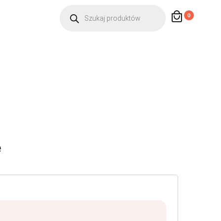
Wyszukiwarka
0
produktów
ę
ane