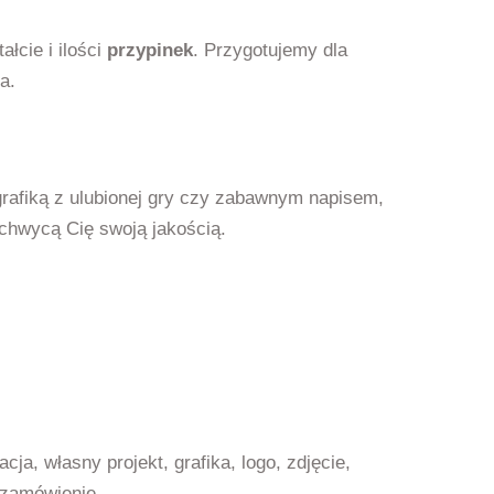
łcie i ilości
przypinek
. Przygotujemy dla
a.
grafiką z ulubionej gry czy zabawnym napisem,
achwycą Cię swoją jakością.
acja, własny projekt, grafika, logo, zdjęcie,
 zamówienie.