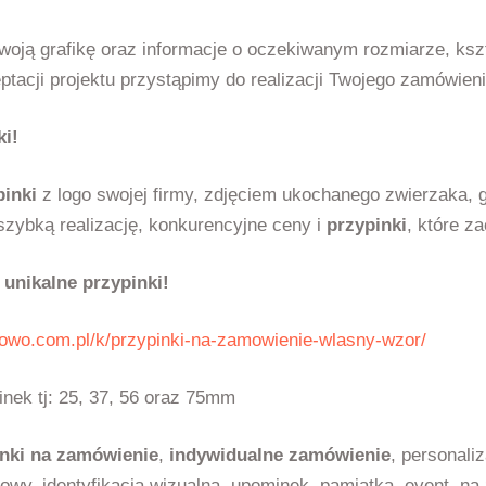
swoją grafikę oraz informacje o oczekiwanym rozmiarze, kszta
ptacji projektu przystąpimy do realizacji Twojego zamówieni
i!
pinki
z logo swojej firmy, zdjęciem ukochanego zwierzaka, 
zybką realizację, konkurencyjne ceny i
przypinki
, które z
 unikalne przypinki!
kowo.com.pl/k/przypinki-na-zamowienie-wlasny-wzor/
nek tj: 25, 37, 56 oraz 75mm
inki na zamówienie
,
indywidualne zamówienie
, personaliz
owy, identyfikacja wizualna, upominek, pamiątka, event, na