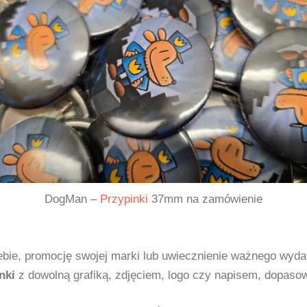
DogMan –
Przypinki
37mm na zamówienie
ie, promocję swojej marki lub uwiecznienie ważnego wydar
nki
z dowolną grafiką, zdjęciem, logo czy napisem, dopasow