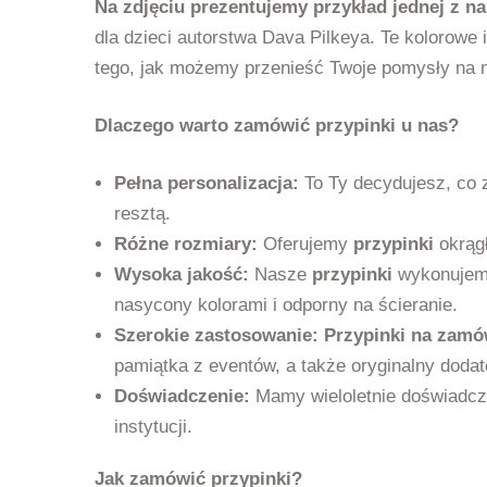
Na zdjęciu prezentujemy przykład jednej z nas
dla dzieci autorstwa Dava Pilkeya. Te kolorowe
tego, jak możemy przenieść Twoje pomysły na m
Dlaczego warto zamówić przypinki u nas?
Pełna personalizacja:
To Ty decydujesz, co z
resztą.
Różne rozmiary:
Oferujemy
przypinki
okrągł
Wysoka jakość:
Nasze
przypinki
wykonujemy
nasycony kolorami i odporny na ścieranie.
Szerokie zastosowanie:
Przypinki na zamó
pamiątka z eventów, a także oryginalny dodate
Doświadczenie:
Mamy wieloletnie doświadcz
instytucji.
Jak zamówić przypinki?