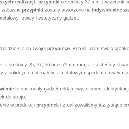
zych realizacji:
przypinki
o średnicy 37 mm z wizerunkiem
 i zabawne
przypinki
zostały stworzone na
indywidualne z
etalowy, trwały i estetyczny gadżet.
najdzie się na Twojej
przypince
. Prześlij nam swoją grafik
e o średnicy 25, 37, 56 oraz 75mm mm, ale jesteśmy otwarc
 z solidnych materiałów, z metalowym spodem i trwałym za
wienie
to doskonały gadżet reklamowy, element identyfikacji
k do stroju.
enie w produkcji
przypinek
i zrealizowaliśmy już tysiące pr