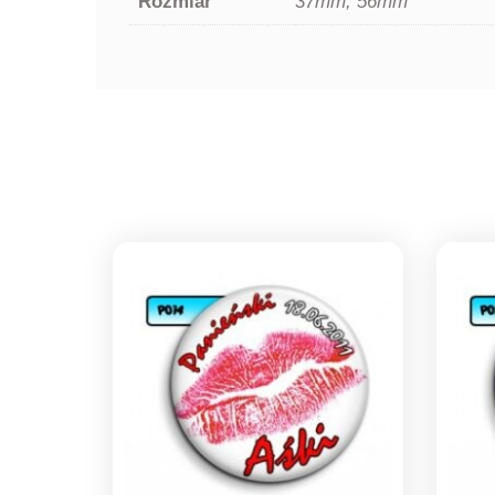
Rozmiar
37mm, 56mm