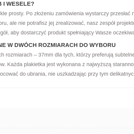
B I WESELE?
kle prosty. Po złożeniu zamówienia wystarczy przesłać 
oru, ale nie potrafisz jej zrealizować, nasz zespół proj
ół, aby dostarczyć produkt spełniający Wasze oczekiwa
NE W DWÓCH ROZMIARACH DO WYBORU
h rozmiarach – 37mm dla tych, którzy preferują subteln
w. Każda plakietka jest wykonana z najwyższą starannoś
ocować do ubrania, nie uszkadzając przy tym delikatnyc