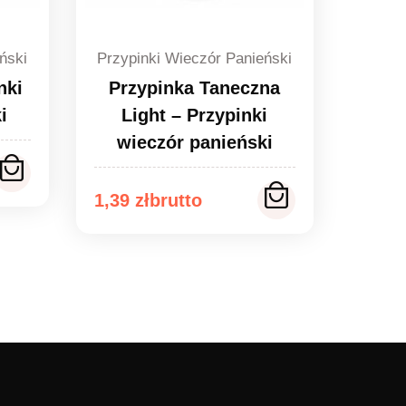
ński
Przypinki Wieczór Panieński
nki
Przypinka Taneczna
i
Light – Przypinki
wieczór panieński
Zakres
1,39
zł
cen:
od
1,39 zł
do
1,49 zł