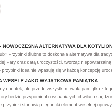
 – NOWOCZESNA ALTERNATYWA DLA KOTYLIO
b? Przypinki ślubne to doskonała alternatywa dla tradyc
ej Pary oraz datą uroczystości, tworząc niepowtarzaln
rzypinki idealnie wpasują się w każdą koncepcję urocz
NA WESELE JAKO WYJĄTKOWA PAMIĄTKA
obny dodatek, ale przede wszystkim trwała pamiątka z t
tóry będzie przypominał o wspaniałych chwilach spędz
e przypinki stanowią elegancki element weselnej oprawy