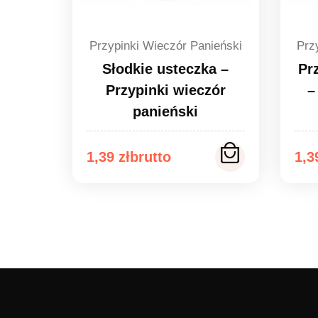
Przypinki Wieczór Panieński
Prz
Słodkie usteczka –
Pr
Przypinki wieczór
–
panieński
Zakres
Za
1,39
zł
1,
cen:
ce
od
od
1,39 zł
1,3
do
do
1,49 zł
1,4