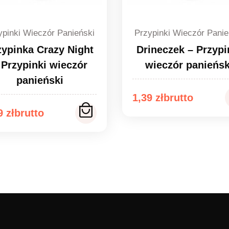
ypinki Wieczór Panieński
Przypinki Wieczór Panie
zypinka Crazy Night
Drineczek – Przypi
 Przypinki wieczór
wieczór panieńsk
panieński
Zakres
1,39
zł
kres
39
zł
cen:
n:
od
1,39 zł
9 zł
do
1,49 zł
9 zł