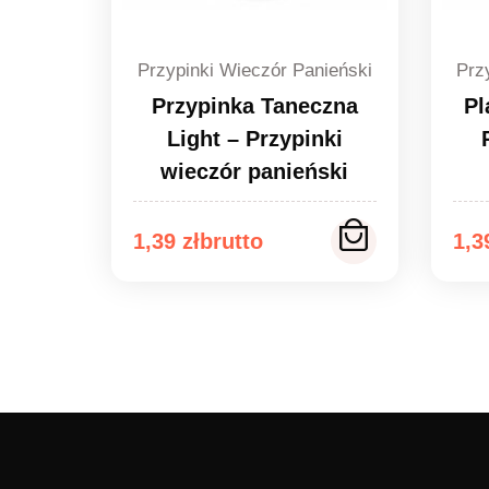
Przypinki Wieczór Panieński
Prz
Przypinka Taneczna
Pl
Light – Przypinki
wieczór panieński
Zakres
Za
1,39
zł
1,
cen:
ce
od
od
1,39 zł
1,3
do
do
1,49 zł
1,4