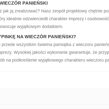
WIECZÓR PANIEŃSKI
esz jak ją zrealizować? Nasz zespół projektowy chętnie 
tóry idealnie odzwierciedli charakter imprezy i osobowo
aowocuje wyjątkowym dodatkiem.
INKĘ NA WIECZÓR PANIEŃSKI?
le przede wszystkim świetna pamiątka z wieczoru panień
prezy. Wysokiej jakości wykonanie gwarantuje, że przy
sób na podkreślenie wyjątkowego charakteru wieczoru p