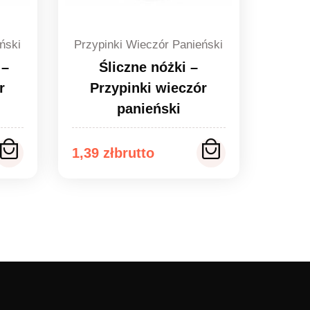
ński
Przypinki Wieczór Panieński
 –
Śliczne nóżki –
r
Przypinki wieczór
panieński
Zakres
1,39
zł
cen:
od
1,39 zł
do
1,49 zł