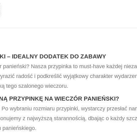
KI – IDEALNY DODATEK DO ZABAWY
 panieński? Nasza przypinka to must-have każdej nie
azić radość i podkreślić wyjątkowy charakter wydarzen
ką tego szalonego wieczoru.
Ą PRZYPINKĘ NA WIECZÓR PANIEŃSKI?
 Po wybraniu rozmiaru przypinki, wystarczy przesłać na
konujemy z najwyższą starannością, dbając o każdy szc
u panieńskiego.