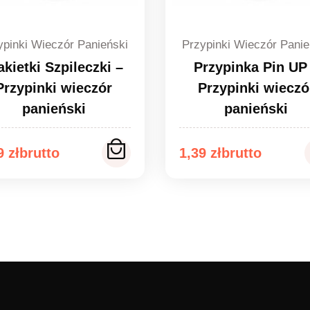
ypinki Wieczór Panieński
Przypinki Wieczór Panie
akietki Szpileczki –
Przypinka Pin UP
Przypinki wieczór
Przypinki wieczó
panieński
panieński
kres
Zakres
39
zł
1,39
zł
n:
cen:
od
9 zł
1,39 zł
do
9 zł
1,49 zł