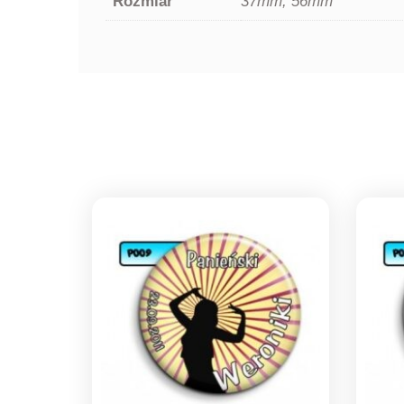
Rozmiar
37mm, 56mm