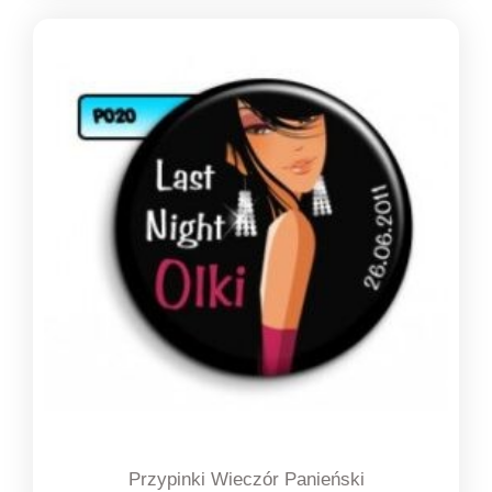
od
1,39 zł
do
1,49 zł
Przypinki Wieczór Panieński