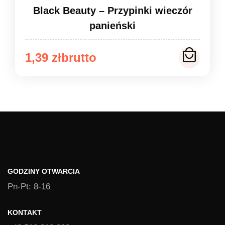
Black Beauty – Przypinki wieczór
panieński
Zakres
1,39
zł
cen:
od
1,39 zł
do
1,49 zł
GODZINY OTWARCIA
Pn-Pt: 8-16
KONTAKT