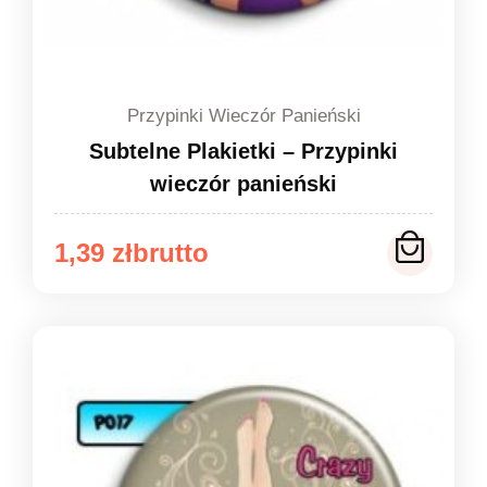
Przypinki Wieczór Panieński
Subtelne Plakietki – Przypinki
wieczór panieński
Zakres
1,39
zł
cen:
od
1,39 zł
do
1,49 zł