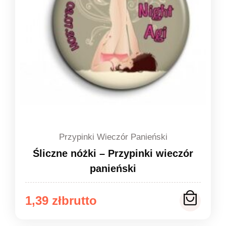
Przypinki Wieczór Panieński
Śliczne nóżki – Przypinki wieczór
panieński
Zakres
1,39
zł
cen: