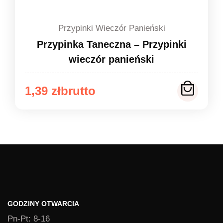
Przypinki Wieczór Panieński
Przypinka Taneczna – Przypinki
wieczór panieński
Zakres
1,39
zł
cen:
od
1,39 zł
do
1,49 zł
GODZINY OTWARCIA
Pn-Pt: 8-16