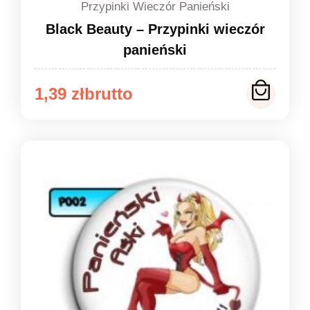
Przypinki Wieczór Panieński
Black Beauty – Przypinki wieczór
panieński
Zakres
1,39
zł
cen:
od
1,39 zł
do
1,49 zł