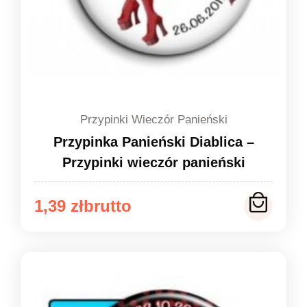
Przypinki Wieczór Panieński
Przypinka Panieński Diablica –
Przypinki wieczór panieński
Zakres
1,39
zł
cen:
od
1,39 zł
do