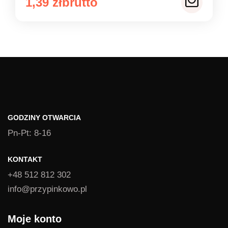
Zakres
1,39
zł
cen:
od
1,39 zł
do
1,49 zł
GODZINY OTWARCIA
Pn-Pt: 8-16
KONTAKT
+48 512 812 302
info@przypinkowo.pl
Moje konto