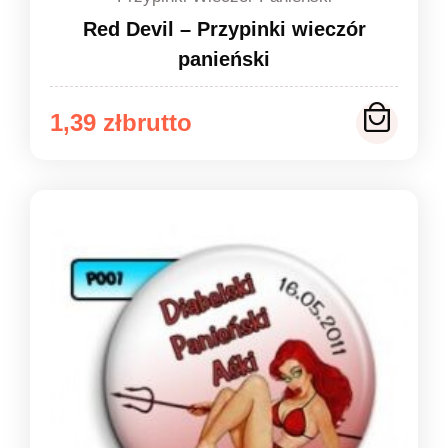
Red Devil – Przypinki wieczór
panieński
Zakres
1,39
zł
cen:
od
1,39 zł
do
1,49 zł