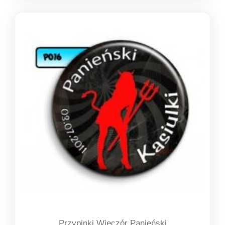
od
1,39 zł
do
1,49 zł
Przypinki Wieczór Panieński