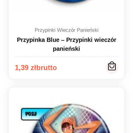
Przypinki Wieczór Panieński
Przypinka Blue – Przypinki wieczór
panieński
Zakres
1,39
zł
cen:
od
1,39 zł
do
1,49 zł