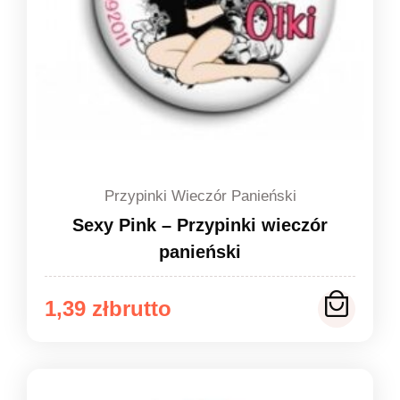
Przypinki Wieczór Panieński
Sexy Pink – Przypinki wieczór
panieński
Zakres
1,39
zł
cen:
od
1,39 zł