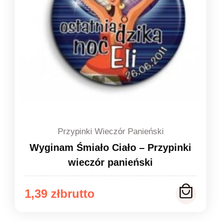
Przypinki Wieczór Panieński
Wyginam Śmiało Ciało – Przypinki
wieczór panieński
Zakres
1,39
zł
cen: