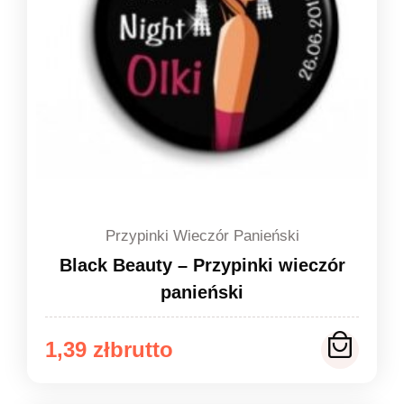
Przypinki Wieczór Panieński
Black Beauty – Przypinki wieczór
panieński
Zakres
1,39
zł
cen: