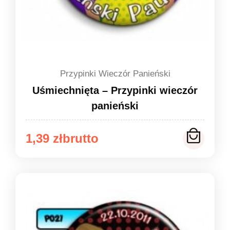
Przypinki Wieczór Panieński
Uśmiechnięta – Przypinki wieczór
panieński
Zakres
1,39
zł
cen:
od
1,39 zł
do
1,49 zł