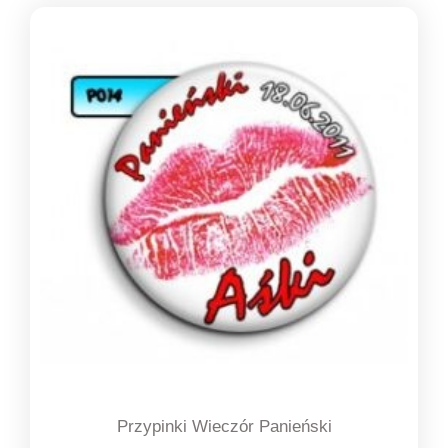
od
1,39 zł
do
1,49 zł
Przypinki Wieczór Panieński