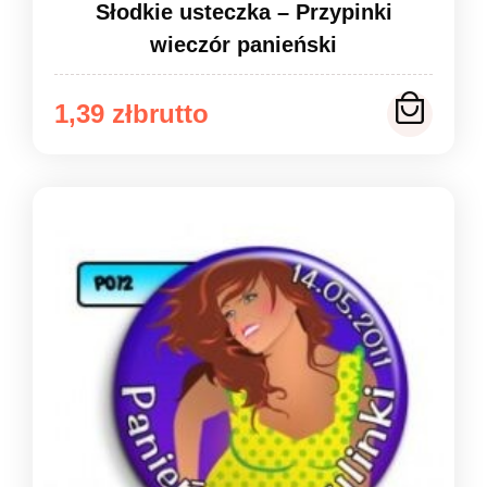
Słodkie usteczka – Przypinki
wieczór panieński
Zakres
1,39
zł
cen:
od
1,39 zł
do
1,49 zł