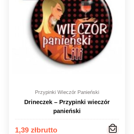
Przypinki Wieczór Panieński
Drineczek – Przypinki wieczór
panieński
Zakres
1,39
zł