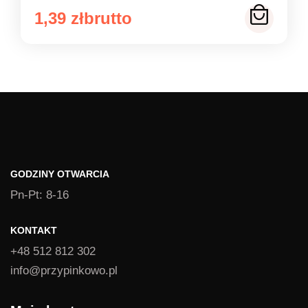
Zakres
1,39
zł
cen:
od
1,39 zł
do
1,49 zł
GODZINY OTWARCIA
Pn-Pt: 8-16
KONTAKT
+48 512 812 302
info@przypinkowo.pl