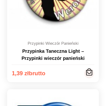
Przypinki Wieczór Panieński
Przypinka Taneczna Light –
Przypinki wieczór panieński
Zakres
1,39
zł
cen:
od
1,39 zł
do