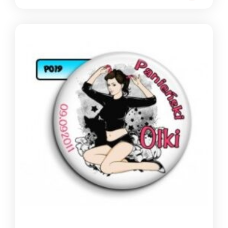
cen:
od
1,39 zł
do
1,49 zł