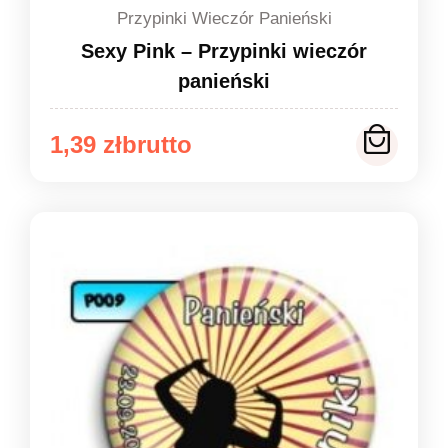
Przypinki Wieczór Panieński
Sexy Pink – Przypinki wieczór
panieński
Zakres
1,39
zł
cen:
od
1,39 zł
do
1,49 zł