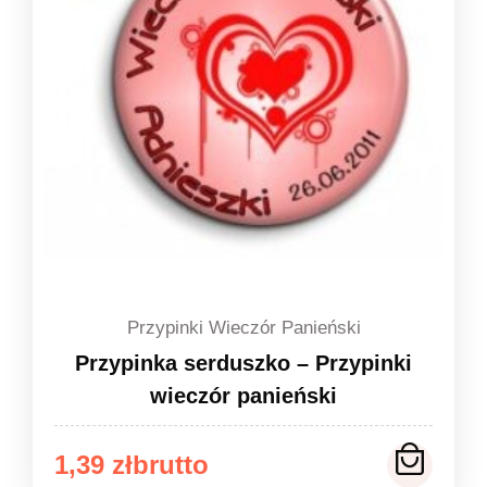
Przypinki Wieczór Panieński
Przypinka serduszko – Przypinki
wieczór panieński
Zakres
1,39
zł