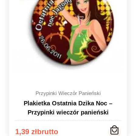
Przypinki Wieczór Panieński
Plakietka Ostatnia Dzika Noc –
Przypinki wieczór panieński
Zakres
1,39
zł