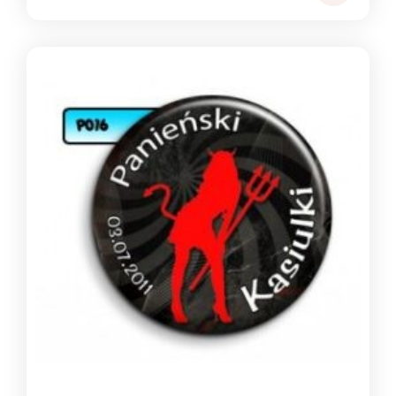
cen:
od
1,39 zł
do
1,49 zł