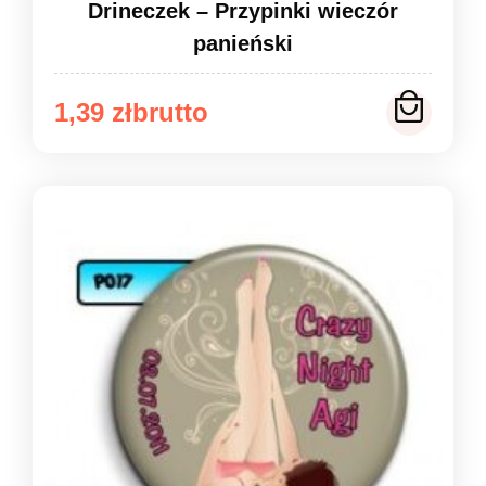
Drineczek – Przypinki wieczór
panieński
Zakres
1,39
zł
cen:
od
1,39 zł
do
1,49 zł