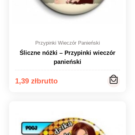
Przypinki Wieczór Panieński
Śliczne nóżki – Przypinki wieczór
panieński
Zakres
1,39
zł
cen:
od
1,39 zł
do
1,49 zł