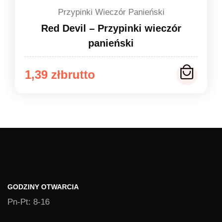
Przypinki Wieczór Panieński
Red Devil – Przypinki wieczór
panieński
Zakres
1,39
zł
cen:
od
1,39 zł
do
1,49 zł
GODZINY OTWARCIA
Pn-Pt: 8-16