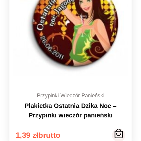
Przypinki Wieczór Panieński
Plakietka Ostatnia Dzika Noc –
Przypinki wieczór panieński
Zakres
1,39
zł