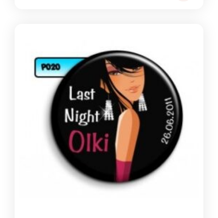
cen:
od
1,39 zł
do
1,49 zł