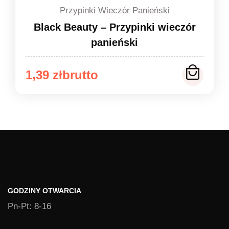
Przypinki Wieczór Panieński
Black Beauty – Przypinki wieczór
panieński
Zakres
1,39
zł
cen:
od
1,39 zł
do
1,49 zł
GODZINY OTWARCIA
Pn-Pt: 8-16