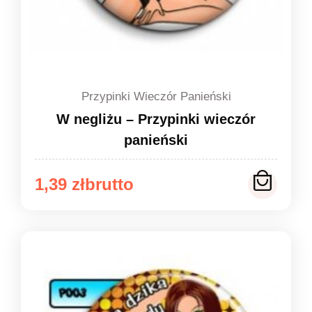
Przypinki Wieczór Panieński
W negliżu – Przypinki wieczór
panieński
Zakres
1,39
zł
cen:
od
1,39 zł
do
1,49 zł