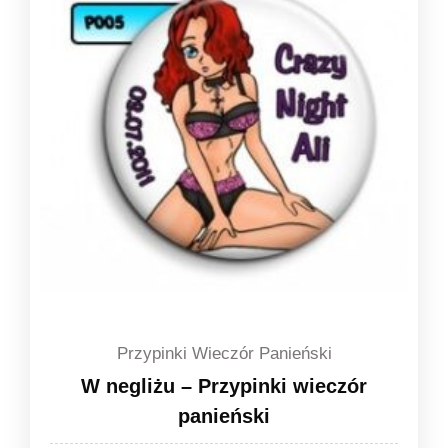
do
1,49 zł
Przypinki Wieczór Panieński
W negliżu – Przypinki wieczór
panieński