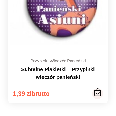
Przypinki Wieczór Panieński
Subtelne Plakietki – Przypinki
wieczór panieński
Zakres
1,39
zł
cen:
od