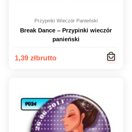
Przypinki Wieczór Panieński
Break Dance – Przypinki wieczór
panieński
Zakres
1,39
zł
cen:
od
1,39 zł
do
1,49 zł