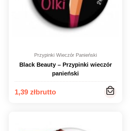
Przypinki Wieczór Panieński
Black Beauty – Przypinki wieczór
panieński
Zakres
1,39
zł
cen:
od
1,39 zł