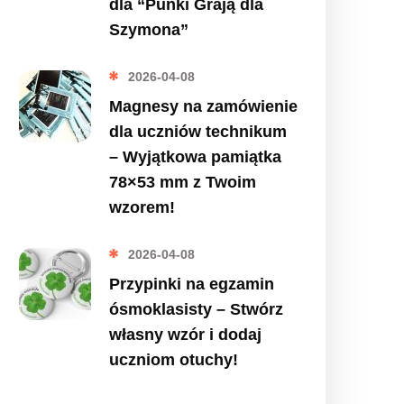
dla “Punki Grają dla
Szymona”
2026-04-08
Magnesy na zamówienie
dla uczniów technikum
– Wyjątkowa pamiątka
78×53 mm z Twoim
wzorem!
2026-04-08
Przypinki na egzamin
ósmoklasisty – Stwórz
własny wzór i dodaj
uczniom otuchy!