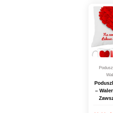
Podusz
Wal
Podusz
– Walen
Zaws