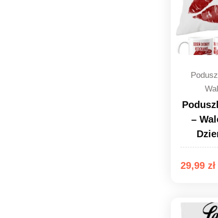
Podusz
Wal
Podusz
– Wal
Dzie
29,99
zł