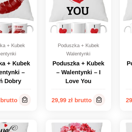
ka + Kubek
Poduszka + Kubek
entynki
Walentynki
ka + Kubek
Poduszka + Kubek
P
entynki –
– Walentynki – I
ń Dobry
Love You
29,99
zł
2