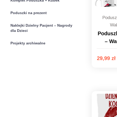
Komplet Poduszka + Kubek
Poduszki na prezent
Podusz
Wal
Naklejki Dzielny Pacjent – Nagrody
dla Dzieci
Podusz
– Wa
Projekty archiwalne
29,99
zł