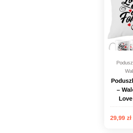
Podusz
Wal
Podusz
– Wal
Love
29,99
zł