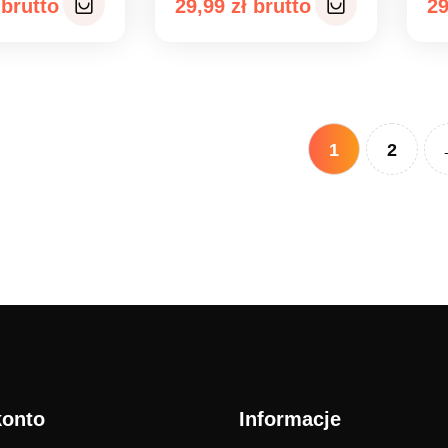
29,99
zł
2
1
2
konto
Informacje