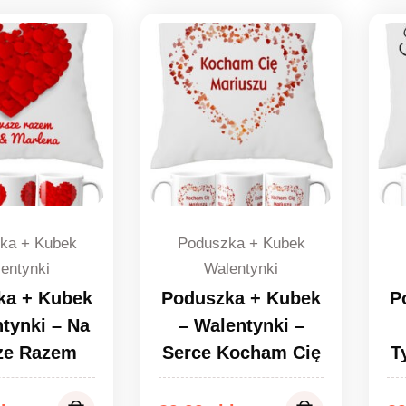
ka + Kubek
Poduszka + Kubek
entynki
Walentynki
ka + Kubek
Poduszka + Kubek
P
tynki – Na
– Walentynki –
ze Razem
Serce Kocham Cię
T