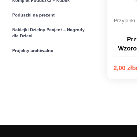
Komplet Poduszka + Kubek
Poduszki na prezent
Przypinki
Naklejki Dzielny Pacjent – Nagrody
dla Dzieci
Prz
Wzoro
Projekty archiwalne
Zakres
2,00
zł
cen:
od
2,00 zł
do
2,20 zł