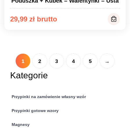
Poduszka + Kubek – Walentynki – Usta
29,99
zł
1
2
3
4
5
→
Kategorie
Przypinki na zamówienie własny wzór
Przypinki gotowe wzory
Magnesy