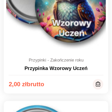
Przypinki - Zakończenie roku
Przypinka Wzorowy Uczeń
Zakres
2,00
zł
cen:
od
2,00 zł