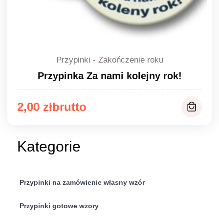
Przypinki - Zakończenie roku
Przypinka Za nami kolejny rok!
Zakres
2,00
zł
cen:
od
Kategorie
2,00 zł
do
Przypinki na zamówienie własny wzór
2,20 zł
Przypinki gotowe wzory