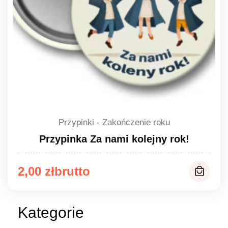
Przypinki - Zakończenie roku
Przypinka Za nami kolejny rok!
Zakres
2,00
zł
cen:
od
Kategorie
2,00 zł