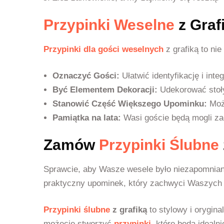
Przypinki Weselne
z Graf
Przypinki dla gości weselnych
z grafiką to ni
Oznaczyć Gości:
Ułatwić identyfikację i int
Być Elementem Dekoracji:
Udekorować stoły,
Stanowić Część Większego Upominku:
Możn
Pamiątka na lata:
Wasi goście będą mogli za
Zamów
Przypinki Ślubne
Sprawcie, aby Wasze wesele było niezapomni
praktyczny upominek, który zachwyci Waszych 
Przypinki ślubne
z grafiką
to stylowy i orygin
możecie stworzyć
przypinki
, które będą ideal