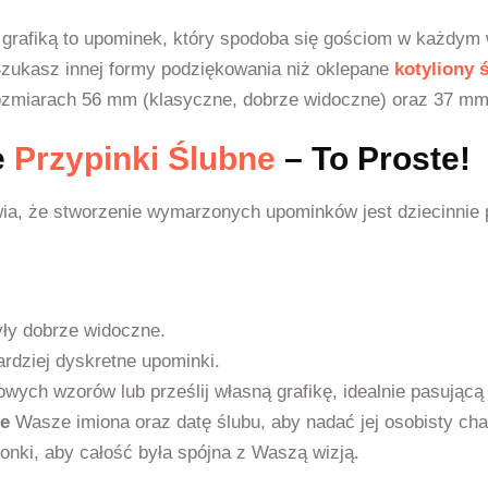
grafiką to upominek, który spodoba się gościom w każdym wi
Szukasz innej formy podziękowania niż oklepane
kotyliony 
zmiarach 56 mm (klasyczne, dobrze widoczne) oraz 37 mm (
e
Przypinki Ślubne
– To Proste!
ia, że stworzenie wymarzonych upominków jest dziecinnie p
były dobrze widoczne.
ardziej dyskretne upominki.
towych wzorów lub prześlij własną grafikę, idealnie pasuj
ce
Wasze imiona oraz datę ślubu, aby nadać jej osobisty cha
ionki, aby całość była spójna z Waszą wizją.