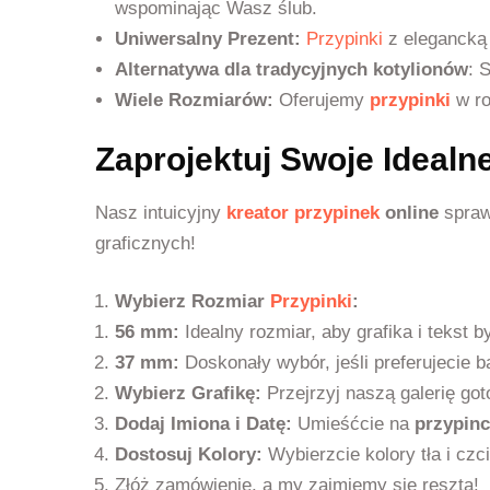
wspominając Wasz ślub.
Uniwersalny Prezent:
Przypinki
z elegancką 
Alternatywa dla tradycyjnych kotylionów
: 
Wiele Rozmiarów:
Oferujemy
przypinki
w ro
Zaprojektuj Swoje Idealn
Nasz intuicyjny
kreator przypinek
online
spraw
graficznych!
Wybierz Rozmiar
Przypinki
:
56 mm:
Idealny rozmiar, aby grafika i tekst 
37 mm:
Doskonały wybór, jeśli preferujecie b
Wybierz Grafikę:
Przejrzyj naszą galerię go
Dodaj Imiona i Datę:
Umieśćcie na
przypin
Dostosuj Kolory:
Wybierzcie kolory tła i czc
Złóż zamówienie, a my zajmiemy się resztą!