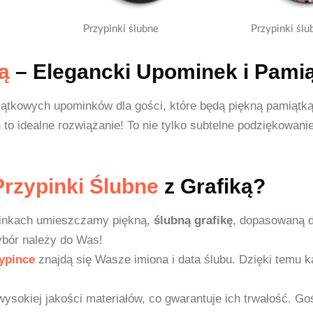
Przypinki ślubne
Przypinki ślu
ą
– Elegancki Upominek i Pami
yjątkowych upominków dla gości, które będą piękną pamiątk
u to idealne rozwiązanie! To nie tylko subtelne podziękowani
Przypinki Ślubne
z Grafiką?
pinkach umieszczamy piękną,
ślubną grafikę
, dopasowaną d
ybór należy do Was!
ypince
znajdą się Wasze imiona i data ślubu. Dzięki temu 
sokiej jakości materiałów, co gwarantuje ich trwałość. Goś