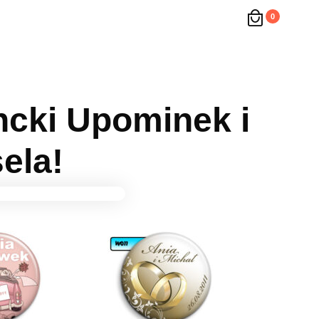
0
ncki Upominek i
ela!