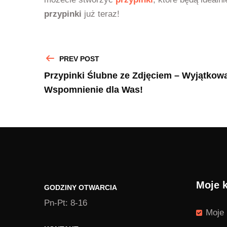
przypinki
już teraz!
PREV POST
Przypinki Ślubne ze Zdjęciem – Wyjątkowa
Wspomnienie dla Was!
Moje 
GODZINY OTWARCIA
Pn-Pt: 8-16
Moje 