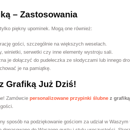
iką – Zastosowania
e tylko piękny upominek. Mogą one również:
egrację gości, szczególnie na większych weselach.
 winietki, serwetki czy inne elementy wystroju sali.
a je dołączyć do pudełeczka ze słodyczami lub innego dro
chować je na pamiątkę.
z Grafiką Już Dziś!
ane! Zamówcie
personalizowane przypinki ślubne
z grafiką
gości.
alny sposób na podziękowanie gościom za udział w Waszym w
nie dopasowane do Waszego gustu i stylu uroczystości. Skor