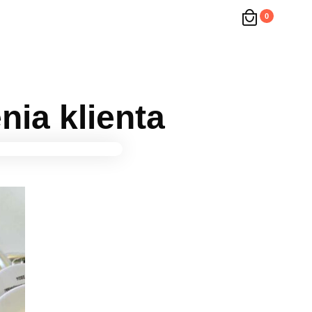
0
ia klienta