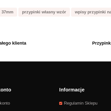
i 37mm
przypinki własny wzór
wpisy przypinki n
łego klienta
Przypink
konto
Informacje
konto
Regulamin Sklepu