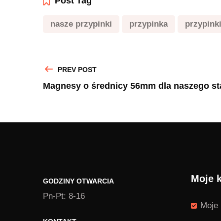
Post Tag
nasze przypinki
przypinka
przypink
PREV POST
Magnesy o średnicy 56mm dla naszego sta
Moje 
GODZINY OTWARCIA
Pn-Pt: 8-16
Moje 