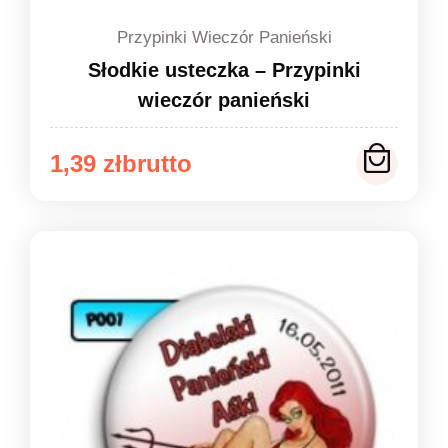
Przypinki Wieczór Panieński
Słodkie usteczka – Przypinki
wieczór panieński
Zakres
1,39
zł
cen:
od
1,39 zł
do
1,49 zł