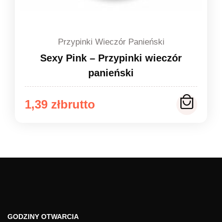
Przypinki Wieczór Panieński
Sexy Pink – Przypinki wieczór
panieński
Zakres
1,39
zł
cen:
od
1,39 zł
do
1,49 zł
GODZINY OTWARCIA