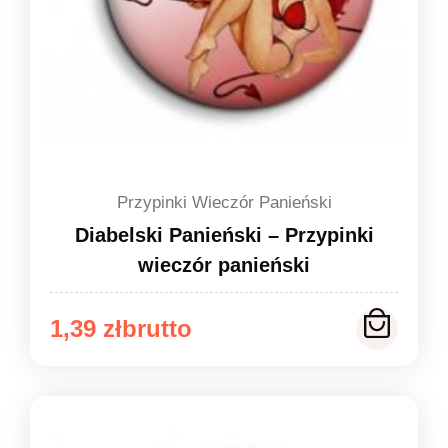
Przypinki Wieczór Panieński
Diabelski Panieński – Przypinki
wieczór panieński
Zakres
1,39
zł
cen:
od
1,39 zł