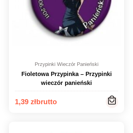
Przypinki Wieczór Panieński
Fioletowa Przypinka – Przypinki
wieczór panieński
Zakres
1,39
zł
cen:
od
1,39 zł