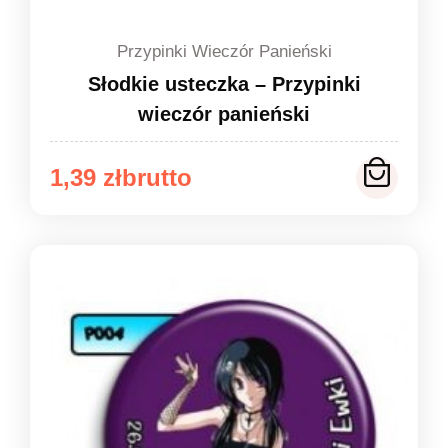
Przypinki Wieczór Panieński
Słodkie usteczka – Przypinki
wieczór panieński
Zakres
1,39
zł
cen:
od
1,39 zł
do
1,49 zł