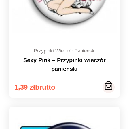
Przypinki Wieczór Panieński
Sexy Pink – Przypinki wieczór
panieński
Zakres
1,39
zł
cen:
od
1,39 zł
do