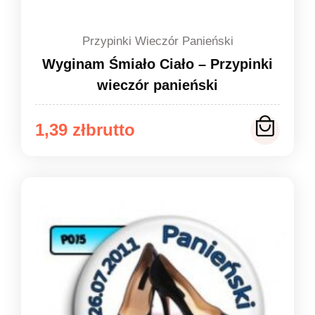
Przypinki Wieczór Panieński
Wyginam Śmiało Ciało – Przypinki
wieczór panieński
Zakres
1,39
zł
cen:
od
1,39 zł
do
1,49 zł