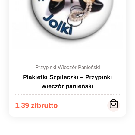
Przypinki Wieczór Panieński
Plakietki Szpileczki – Przypinki
wieczór panieński
Zakres
1,39
zł
cen:
od