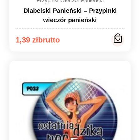
Przypinki Wieczór Panieński
Diabelski Panieński – Przypinki
wieczór panieński
Zakres
1,39
zł
cen:
od
1,39 zł
do
1,49 zł