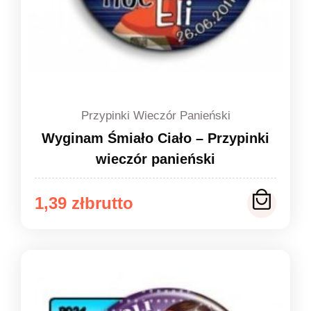
Przypinki Wieczór Panieński
Wyginam Śmiało Ciało – Przypinki
wieczór panieński
Zakres
1,39
zł
cen:
od
1,39 zł
do