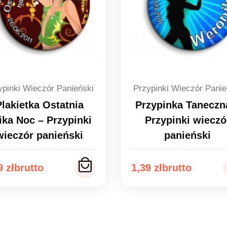
ypinki Wieczór Panieński
Przypinki Wieczór Panie
Plakietka Ostatnia
Przypinka Taneczn
ika Noc – Przypinki
Przypinki wieczó
wieczór panieński
panieński
kres
Zakres
39
zł
1,39
zł
n:
cen:
od
9 zł
1,39 zł