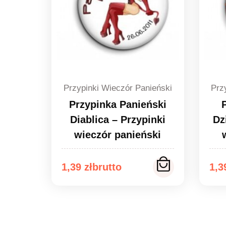
Przypinki Wieczór Panieński
Prz
Przypinka Panieński
Diablica – Przypinki
Dz
wieczór panieński
Zakres
Za
1,39
zł
1,
cen:
ce
od
od
1,39 zł
1,3