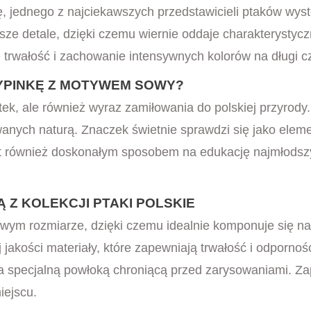
 jednego z najciekawszych przedstawicieli ptaków wyst
jsze detale, dzięki czemu wiernie oddaje charakteryst
e trwałość i zachowanie intensywnych kolorów na długi c
PINKĘ Z MOTYWEM SOWY?
ek, ale również wyraz zamiłowania do polskiej przyrody.
nych naturą. Znaczek świetnie sprawdzi się jako elemen
t również doskonałym sposobem na edukację najmłodszy
 Z KOLEKCJI PTAKI POLSKIE
wym rozmiarze, dzięki czemu idealnie komponuje się n
 jakości materiały, które zapewniają trwałość i odporn
 specjalną powłoką chroniącą przed zarysowaniami. Zap
iejscu.