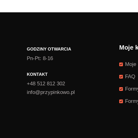
do
do
1,49 zł
1,4
Moje 
GODZINY OTWARCIA
Pn-Pt: 8-16
Moje 
KONTAKT
FAQ
+48 512 812 302
Formy
info@przypinkowo.pl
Formy