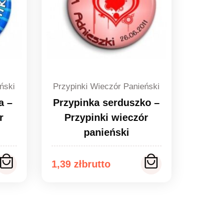
ński
Przypinki Wieczór Panieński
a –
Przypinka serduszko –
r
Przypinki wieczór
panieński
Zakres
1,39
zł
cen:
od
1,39 zł