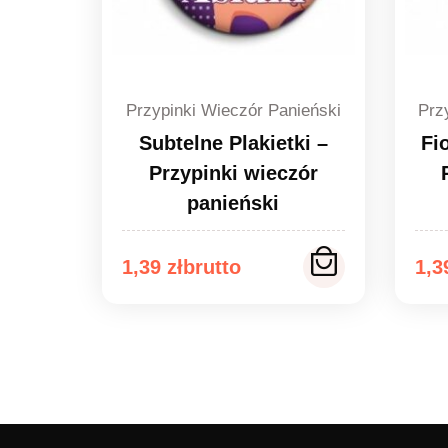
Przypinki Wieczór Panieński
Prz
Subtelne Plakietki –
Fi
Przypinki wieczór
panieński
Zakres
Za
1,39
zł
1,
cen:
ce
od
od
1,39 zł
1,3
do
do
1,49 zł
1,4