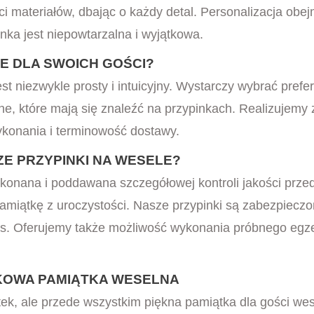
i materiałów, dbając o każdy detal. Personalizacja obe
inka jest niepowtarzalna i wyjątkowa.
E DLA SWOICH GOŚCI?
t niezwykle prosty i intuicyjny. Wystarczy wybrać prefer
ne, które mają się znaleźć na przypinkach. Realizujemy
konania i terminowość dostawy.
E PRZYPINKI NA WESELE?
ykonana i poddawana szczegółowej kontroli jakości prze
pamiątkę z uroczystości. Nasze przypinki są zabezpieczo
as. Oferujemy także możliwość wykonania próbnego egze
KOWA PAMIĄTKA WESELNA
tek, ale przede wszystkim piękna pamiątka dla gości we