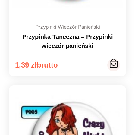
Przypinki Wieczór Panieński
Przypinka Taneczna – Przypinki
wieczór panieński
Zakres
1,39
zł
cen:
od
1,39 zł
do
1,49 zł