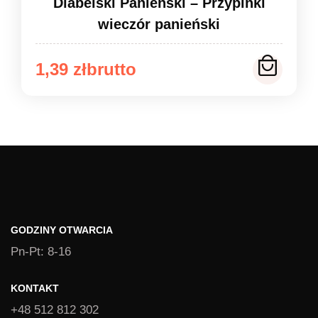
Diabelski Panieński – Przypinki
wieczór panieński
Zakres
1,39
zł
cen:
od
1,39 zł
do
1,49 zł
GODZINY OTWARCIA
Pn-Pt: 8-16
KONTAKT
+48 512 812 302