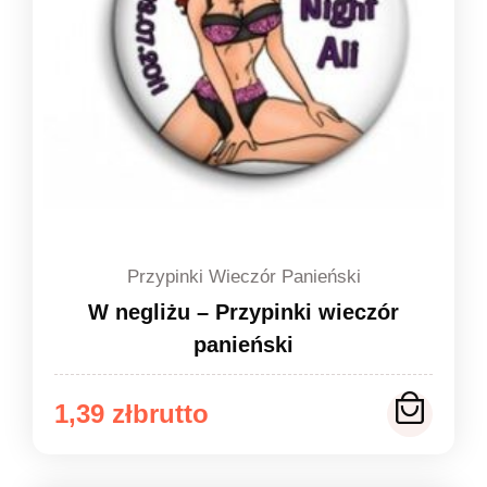
Przypinki Wieczór Panieński
W negliżu – Przypinki wieczór
panieński
Zakres
1,39
zł
cen:
od