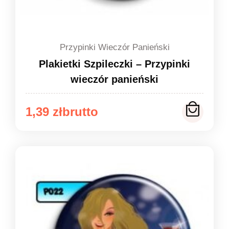
Przypinki Wieczór Panieński
Plakietki Szpileczki – Przypinki
wieczór panieński
Zakres
1,39
zł
cen:
od
1,39 zł
do
1,49 zł