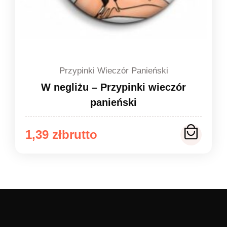
Przypinki Wieczór Panieński
W negliżu – Przypinki wieczór
panieński
Zakres
1,39
zł
cen:
od
1,39 zł
do
1,49 zł