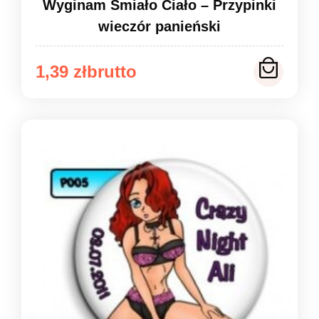
Wyginam Śmiało Ciało – Przypinki
wieczór panieński
Zakres
1,39
zł
cen:
od
1,39 zł
do
1,49 zł