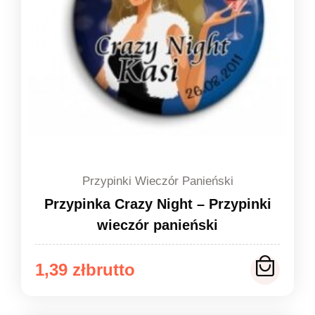
Przypinki Wieczór Panieński
Przypinka Crazy Night – Przypinki
wieczór panieński
Zakres
1,39
zł
cen: