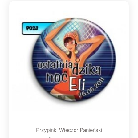
od
1,39 zł
do
1,49 zł
Przypinki Wieczór Panieński