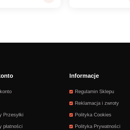
n:
cen:
od
0 zł
2,00 zł
do
0 zł
2,20 zł
konto
Informacje
konto
Regulamin Sklepu
Reklamacja i zwroty
 Przesyłki
Polityka Cookies
 płatności
Polityka Prywatności