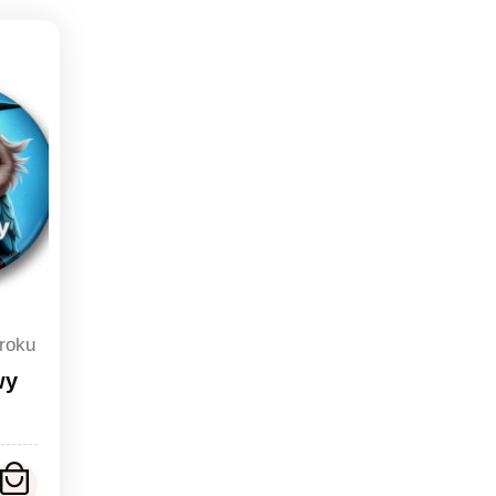
 roku
wy