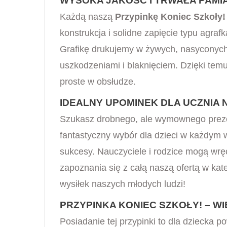
WYSOKA JAKOŚĆ I TRWAŁA PAMI
Każdą naszą
Przypinkę Koniec Szkoły!
konstrukcja i solidne zapięcie typu agraf
Grafikę drukujemy w żywych, nasyconych 
uszkodzeniami i blaknięciem. Dzięki temu
proste w obsłudze.
IDEALNY UPOMINEK DLA UCZNIA 
Szukasz drobnego, ale wymownego preze
fantastyczny wybór dla dzieci w każdym 
sukcesy. Nauczyciele i rodzice mogą wrę
zapoznania się z całą naszą ofertą w kat
wysiłek naszych młodych ludzi!
PRZYPINKA KONIEC SZKOŁY! – WI
Posiadanie tej przypinki to dla dziecka