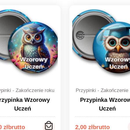
pinki - Zakończenie roku
Przypinki - Zakończenie
rzypinka Wzorowy
Przypinka Wzoro
Uczeń
Uczeń
kres
Zakres
00
zł
2,00
zł