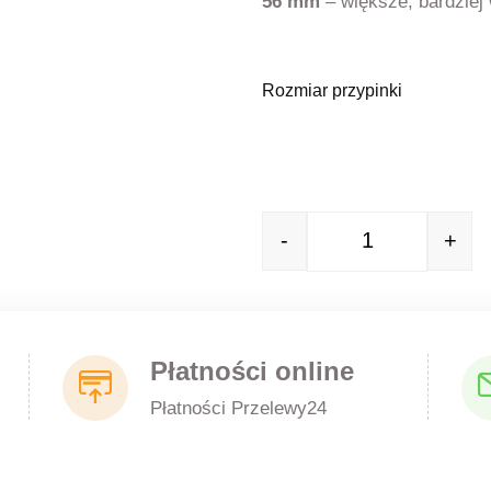
56 mm
– większe, bardziej 
Rozmiar przypinki
-
+
Quantity
Płatności online
Płatności Przelewy24