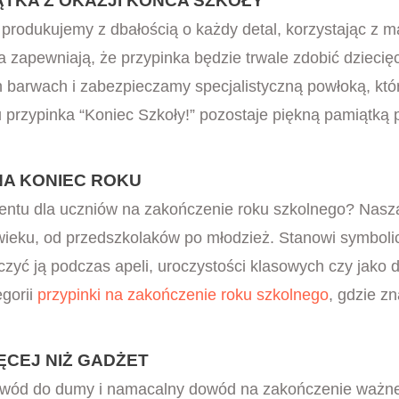
ĄTKA Z OKAZJI KOŃCA SZKOŁY
produkujemy z dbałością o każdy detal, korzystając z m
ka zapewniają, że przypinka będzie trwale zdobić dziecię
barwach i zabezpieczamy specjalistyczną powłoką, któr
 przypinka “Koniec Szkoły!” pozostaje piękną pamiątką pr
NA KONIEC ROKU
ntu dla uczniów na zakończenie roku szkolnego? Nas
wieku, od przedszkolaków po młodzież. Stanowi symbolic
czyć ją podczas apeli, uroczystości klasowych czy jak
egorii
przypinki na zakończenie roku szkolnego
, gdzie zn
ĘCEJ NIŻ GADŻET
 powód do dumy i namacalny dowód na zakończenie ważne