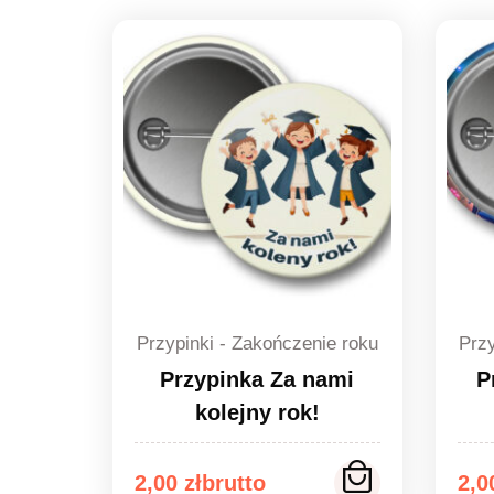
Przypinki - Zakończenie roku
Przy
Przypinka Za nami
P
kolejny rok!
Zakres
Za
2,00
zł
2,