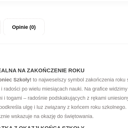
Opinie (0)
DEALNA NA ZAKOŃCZENIE ROKU
oniec Szkoły!
to najweselszy symbol zakończenia roku s
i radości po wielu miesiącach nauki. Na grafice widzimy
mi i togami – radośnie podskakujących z rękami uniesiony
j podkreśla ulgę i luz związany z końcem roku szkolnego
znie wskazuje na okazję do świętowania.