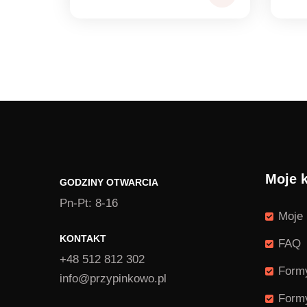
cen:
ce
od
od
2,00 zł
2,0
do
do
2,20 zł
2,2
Moje 
GODZINY OTWARCIA
Pn-Pt: 8-16
Moje 
KONTAKT
FAQ
+48 512 812 302
Formy
info@przypinkowo.pl
Formy