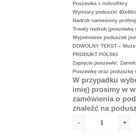
Poszewka z mikrofibry
Wymiary poduszki 40x40
Nadruk naniesiony profes
Trwały nadruk (poszewkę 
Wypełnienie poduszek jes
DOWOLNY TEKST – Może d
PRODUKT POLSKI
Zapięcie poszewki: Zamek
Poszewkę oraz poduszkę 
W przypadku wybor
imię) prosimy w w
zamówienia o poda
znaleźć na podusz
-
+
Quantity