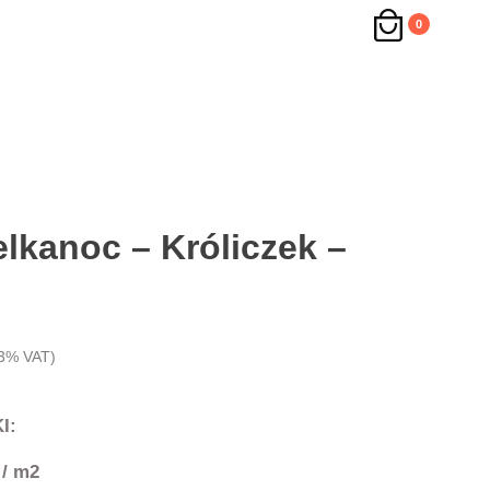
0
lkanoc – Króliczek –
3% VAT)
I:
 / m2