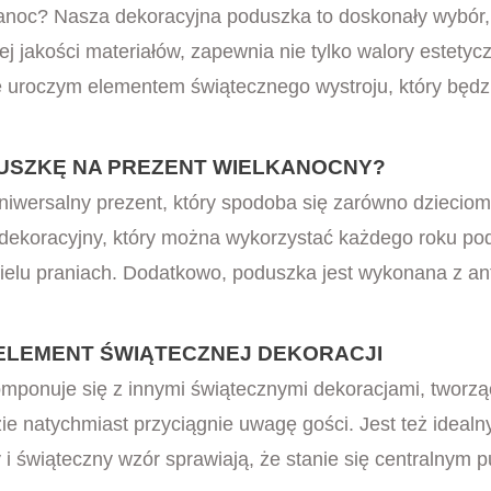
anoc? Nasza dekoracyjna poduszka to doskonały wybór,
jakości materiałów, zapewnia nie tylko walory estetycz
ę uroczym elementem świątecznego wystroju, który będzi
SZKĘ NA PREZENT WIELKANOCNY?
ersalny prezent, który spodoba się zarówno dzieciom, j
 dekoracyjny, który można wykorzystać każdego roku pod
elu praniach. Dodatkowo, poduszka jest wykonana z anty
ELEMENT ŚWIĄTECZNEJ DEKORACJI
ponuje się z innymi świątecznymi dekoracjami, tworząc
dzie natychmiast przyciągnie uwagę gości. Jest też idea
y i świąteczny wzór sprawiają, że stanie się centralnym