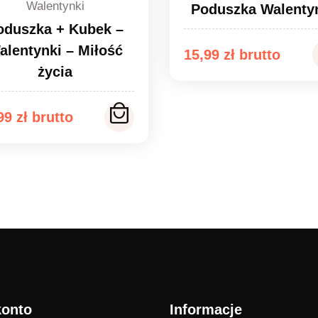
Walentynki
Poduszka Walenty
oduszka + Kubek –
alentynki – Miłość
15,99
zł
życia
,99
zł
konto
Informacje