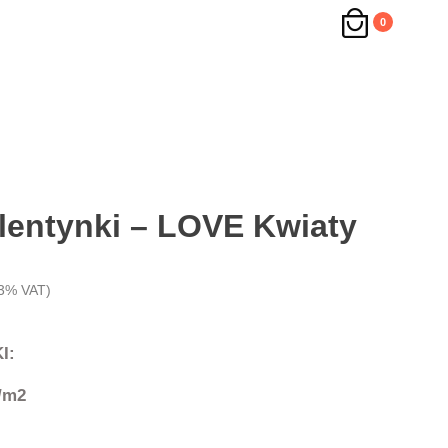
0
entynki – LOVE Kwiaty
3% VAT)
I:
/m2