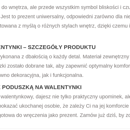
 do wnętrza, ale przede wszystkim symbol bliskości i c
est to prezent uniwersalny, odpowiedni zarówno dla niej
owana z myślą o różnych stylach wnętrz, dzięki czemu 
NTYNKI – SZCZEGÓŁY PRODUKTU
onana z dbałością o każdy detal. Materiał zewnętrzny j
zki zostało dobrane tak, aby zapewnić optymalny komfor
no dekoracyjna, jak i funkcjonalna.
E PODUSZKĄ NA WALENTYNKI
walentynkowy, dajesz nie tylko praktyczny upominek, a
y pokazać ukochanej osobie, że zależy Ci na jej komforci
otowa do wręczenia jako prezent. Zamów już dziś, by z