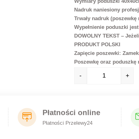
Wymiary poduszki 40x40
Nadruk naniesiony profes
Trwały nadruk (poszewkę 
Wypełnienie poduszki jes
DOWOLNY TEKST – Jeżeli 
PRODUKT POLSKI
Zapięcie poszewki: Zamek
Poszewkę oraz poduszkę 
-
+
Quantity
Płatności online
Płatności Przelewy24