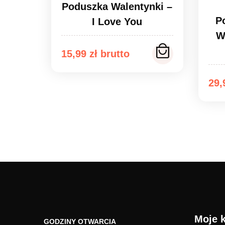
Poduszka Walentynki –
P
I Love You
W
15,99
zł
29
Moje 
GODZINY OTWARCIA