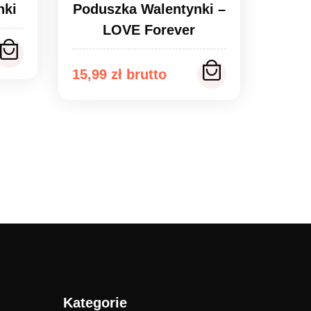
nki
Poduszka Walentynki –
LOVE Forever
15,99
zł
Kategorie