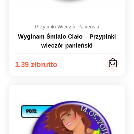
Przypinki Wieczór Panieński
Wyginam Śmiało Ciało – Przypinki
wieczór panieński
Zakres
1,39
zł
cen:
od
1,39 zł
do
1,49 zł