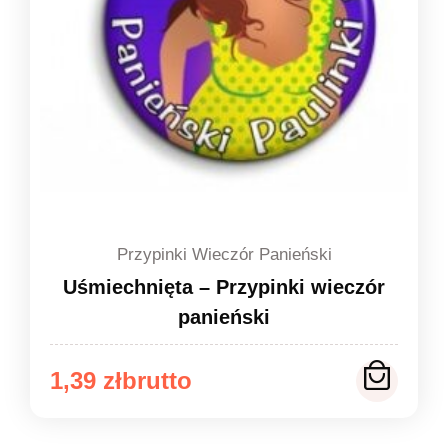
Przypinki Wieczór Panieński
Uśmiechnięta – Przypinki wieczór
panieński
Zakres
1,39
zł
cen:
od