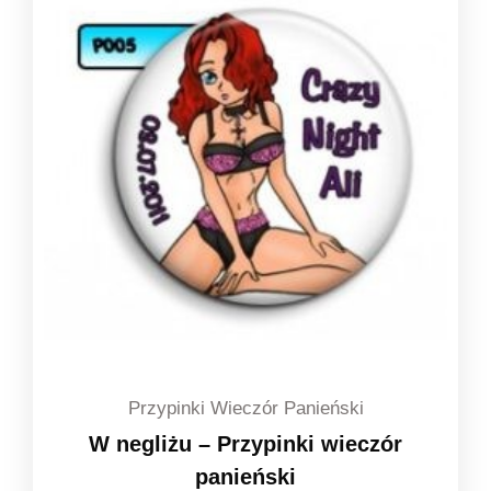
do
1,49 zł
Przypinki Wieczór Panieński
W negliżu – Przypinki wieczór
panieński