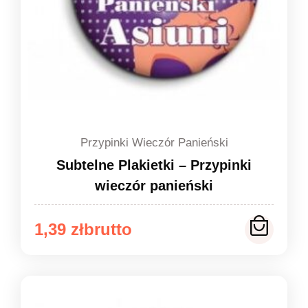
Przypinki Wieczór Panieński
Subtelne Plakietki – Przypinki
wieczór panieński
Zakres
1,39
zł
cen:
od
1,39 zł