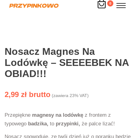
0
Nosacz Magnes Na
Lodówkę – SEEEEBEK NA
OBIAD!!!
2,99
zł
(zawiera 23% VAT)
Przepiękne
magnesy na lodówkę
z frontem z
typowego
badzika,
to
przypinki,
że palce lizać!
Nosacz spowoduje, ze twój dzień już o poranku będzie