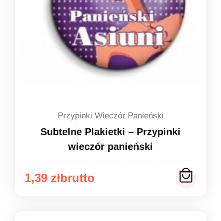
Przypinki Wieczór Panieński
Subtelne Plakietki – Przypinki
wieczór panieński
Zakres
1,39
zł
cen:
od