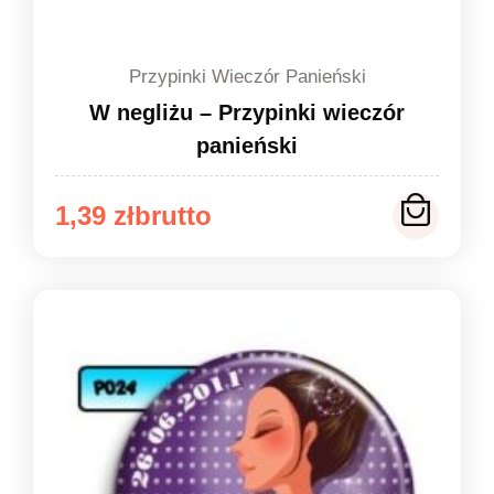
Przypinki Wieczór Panieński
W negliżu – Przypinki wieczór
panieński
Zakres
1,39
zł
cen:
od
1,39 zł
do
1,49 zł