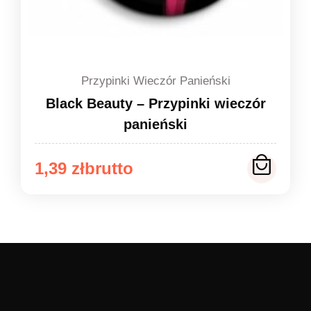
Przypinki Wieczór Panieński
Black Beauty – Przypinki wieczór
panieński
Zakres
1,39
zł
cen:
od
1,39 zł
do
1,49 zł