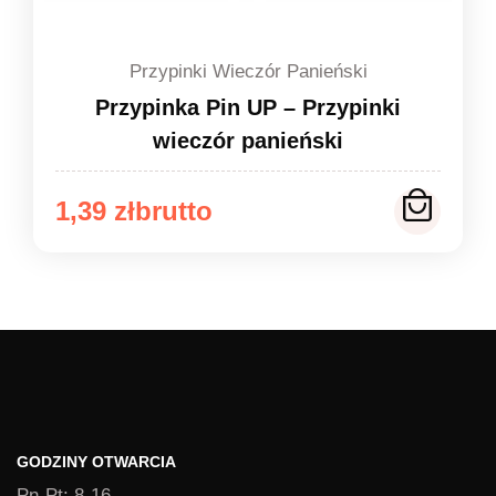
Przypinki Wieczór Panieński
Przypinka Pin UP – Przypinki
wieczór panieński
Zakres
1,39
zł
cen:
od
1,39 zł
do
1,49 zł
GODZINY OTWARCIA
Pn-Pt: 8-16