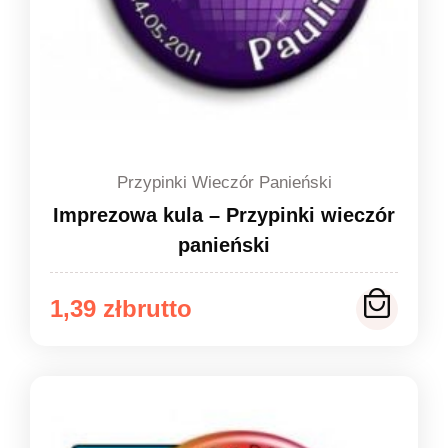
Przypinki Wieczór Panieński
Imprezowa kula – Przypinki wieczór
panieński
Zakres
1,39
zł
cen:
od
1,39 zł
do