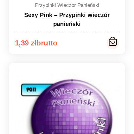
Przypinki Wieczór Panieński
Sexy Pink – Przypinki wieczór
panieński
Zakres
1,39
zł
cen:
od
1,39 zł
do
1,49 zł