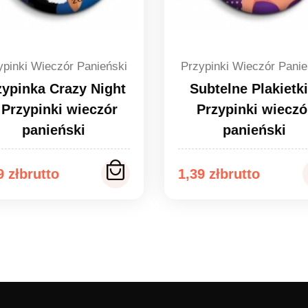
ypinki Wieczór Panieński
Przypinki Wieczór Panie
zypinka Crazy Night
Subtelne Plakietki
 Przypinki wieczór
Przypinki wieczó
panieński
panieński
kres
Zakres
39
zł
1,39
zł
n:
cen:
od
9 zł
1,39 zł
do
9 zł
1,49 zł