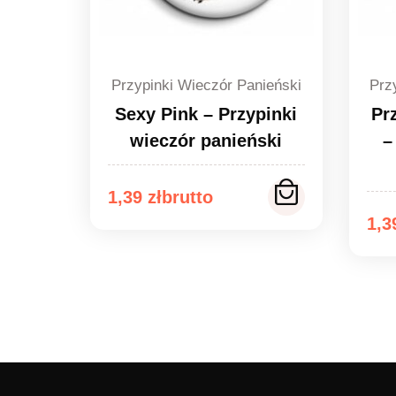
Przypinki Wieczór Panieński
Prz
Sexy Pink – Przypinki
Pr
wieczór panieński
–
Zakres
1,39
zł
Za
cen:
1,
ce
od
od
1,39 zł
1,3
do
do
1,49 zł
1,4