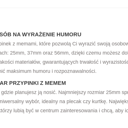
POSÓB NA WYRAŻENIE HUMORU
pinek z memami, które pozwolą Ci wyrazić swoją osobo
arach: 25mm, 37mm oraz 56mm, dzięki czemu możesz dobr
jakości materiałów, gwarantujących trwałość i wyrazisto
nić maksimum humoru i rozpoznawalności.
AR PRZYPINKI Z MEMEM
 gdzie planujesz ją nosić. Najmniejszy rozmiar 25mm spr
uniwersalny wybór, idealny na plecak czy kurtkę. Najwi
tórzy lubią być w centrum zainteresowania i chcą, aby 