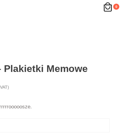
0
 Plakietki Memowe
 VAT)
rrrrrooooosze.