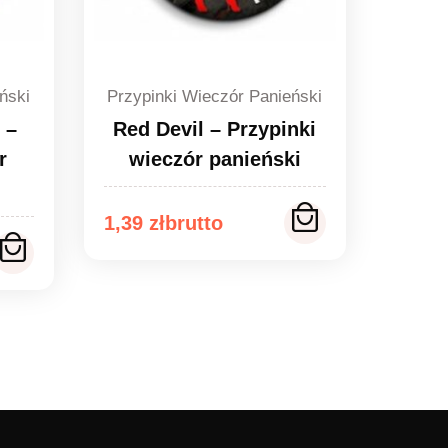
ński
Przypinki Wieczór Panieński
 –
Red Devil – Przypinki
r
wieczór panieński
Zakres
1,39
zł
cen:
od
1,39 zł
do
1,49 zł