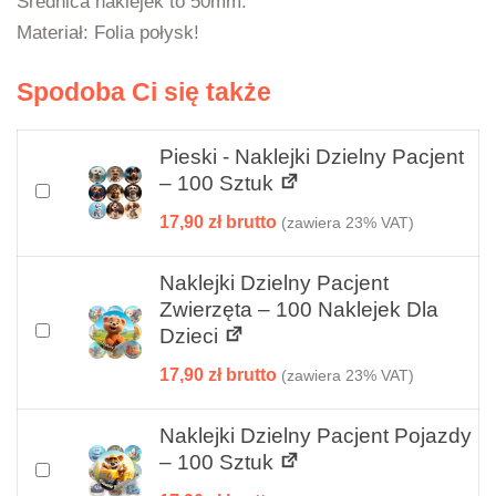
Średnica naklejek to 50mm.
Materiał: Folia połysk!
Spodoba Ci się także
Pieski - Naklejki Dzielny Pacjent
– 100 Sztuk
Dodaj do koszyka również “Pieski - Naklejki dzielny p
17,90
zł
(zawiera 23% VAT)
Naklejki Dzielny Pacjent
Zwierzęta – 100 Naklejek Dla
Dodaj do koszyka również “Naklejki Dzielny Pacjent Zw
Dzieci
17,90
zł
(zawiera 23% VAT)
Naklejki Dzielny Pacjent Pojazdy
– 100 Sztuk
Dodaj do koszyka również “Naklejki Dzielny Pacjent 