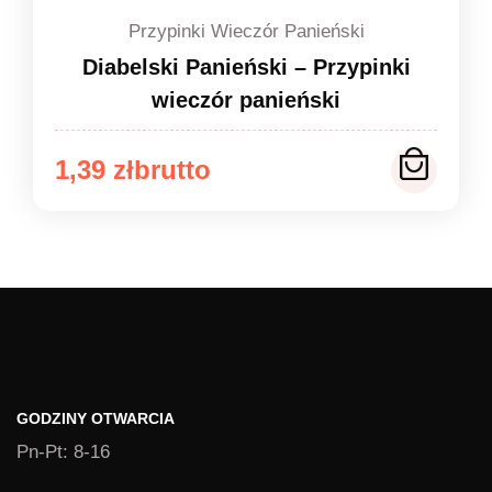
Przypinki Wieczór Panieński
Diabelski Panieński – Przypinki
wieczór panieński
Zakres
1,39
zł
cen:
od
1,39 zł
do
1,49 zł
GODZINY OTWARCIA
Pn-Pt: 8-16