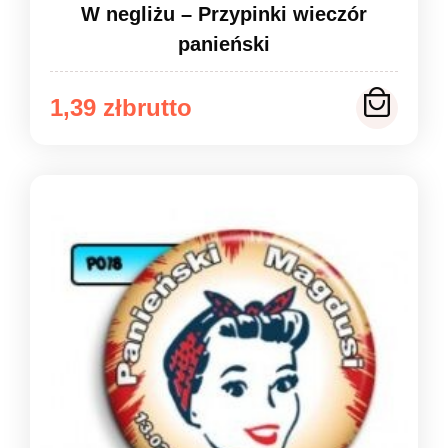
W negliżu – Przypinki wieczór
panieński
Zakres
1,39
zł
cen:
od
1,39 zł
do
1,49 zł