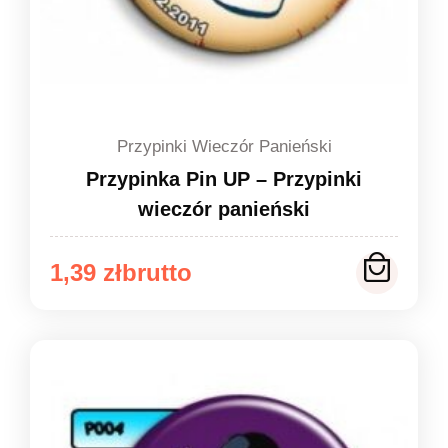
Przypinki Wieczór Panieński
Przypinka Pin UP – Przypinki
wieczór panieński
Zakres
1,39
zł
cen:
od
1,39 zł
do
1,49 zł