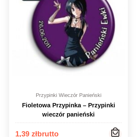
Przypinki Wieczór Panieński
Fioletowa Przypinka – Przypinki
wieczór panieński
Zakres
1,39
zł