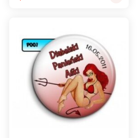
cen:
od
1,39 zł
do
1,49 zł