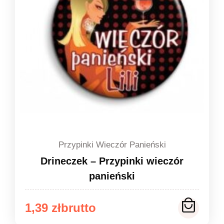
Przypinki Wieczór Panieński
Drineczek – Przypinki wieczór
panieński
Zakres
1,39
zł