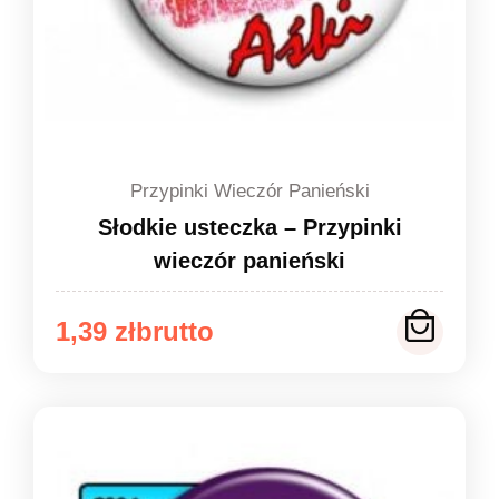
Przypinki Wieczór Panieński
Słodkie usteczka – Przypinki
wieczór panieński
Zakres
1,39
zł
cen:
od
1,39 zł
do