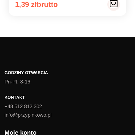
Zakres
1,39
zł
cen:
od
1,39 zł
do
1,49 zł
GODZINY OTWARCIA
Pn-Pt: 8-16
KONTAKT
+48 512 812 302
info@przypinkowo.pl
Moje konto