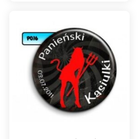
cen:
od
1,39 zł
do
1,49 zł