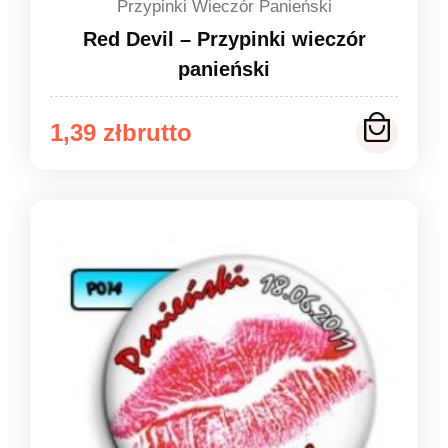
Przypinki Wieczór Panieński
Red Devil – Przypinki wieczór
panieński
Zakres
1,39
zł
cen:
od
1,39 zł
do
1,49 zł