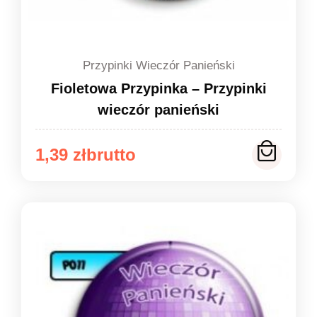
Przypinki Wieczór Panieński
Fioletowa Przypinka – Przypinki
wieczór panieński
Zakres
1,39
zł
cen:
od
1,39 zł
do
1,49 zł