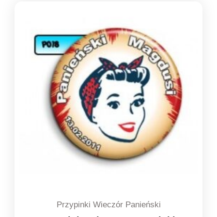
od
1,39 zł
do
1,49 zł
Przypinki Wieczór Panieński