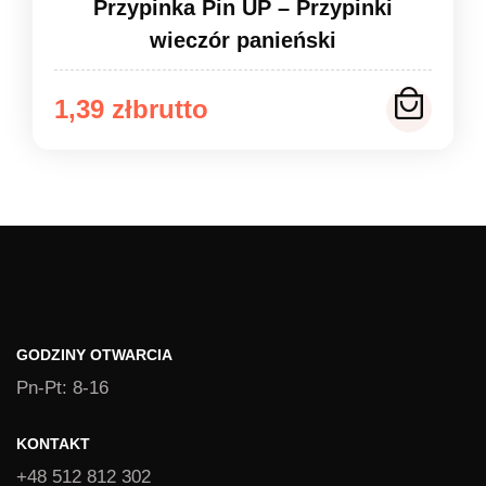
Przypinka Pin UP – Przypinki
wieczór panieński
Zakres
1,39
zł
cen:
od
1,39 zł
do
1,49 zł
GODZINY OTWARCIA
Pn-Pt: 8-16
KONTAKT
+48 512 812 302