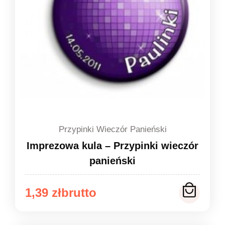
Przypinki Wieczór Panieński
Imprezowa kula – Przypinki wieczór
panieński
Zakres
1,39
zł
cen: