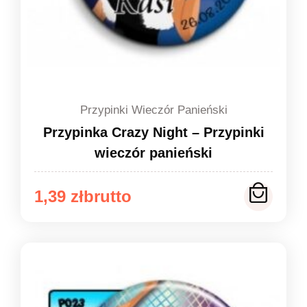
Przypinki Wieczór Panieński
Przypinka Crazy Night – Przypinki
wieczór panieński
Zakres
1,39
zł
cen:
od
1,39 zł
do