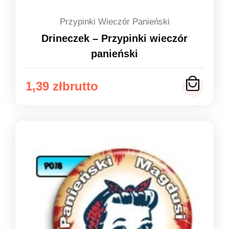
Przypinki Wieczór Panieński
Drineczek – Przypinki wieczór
panieński
Zakres
1,39
zł
cen:
od
1,39 zł
do
1,49 zł