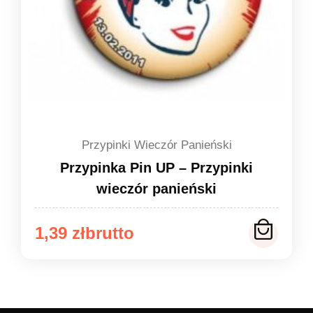
Przypinki Wieczór Panieński
Przypinka Pin UP – Przypinki
wieczór panieński
Zakres
1,39
zł
cen:
od
1,39 zł