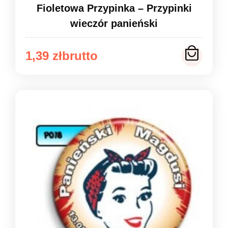
Fioletowa Przypinka – Przypinki
wieczór panieński
Zakres
1,39
zł
cen:
od
1,39 zł
do
1,49 zł