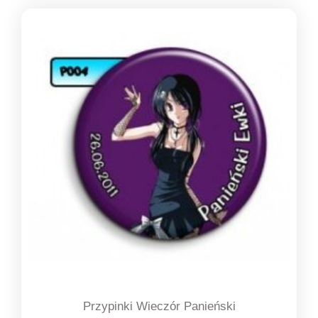
od
1,39 zł
do
1,49 zł
Przypinki Wieczór Panieński