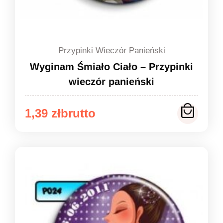
Przypinki Wieczór Panieński
Wyginam Śmiało Ciało – Przypinki
wieczór panieński
Zakres
1,39
zł
cen:
od
1,39 zł
do
1,49 zł