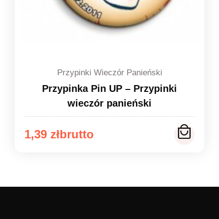
Przypinki Wieczór Panieński
Przypinka Pin UP – Przypinki
wieczór panieński
Zakres
1,39
zł
cen:
od
1,39 zł
do
1,49 zł