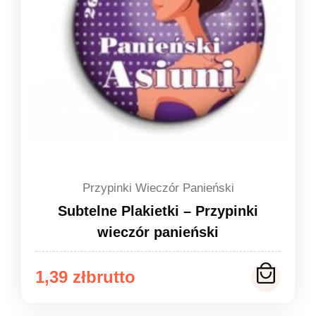
Przypinki Wieczór Panieński
Subtelne Plakietki – Przypinki
wieczór panieński
Zakres
1,39
zł
cen: